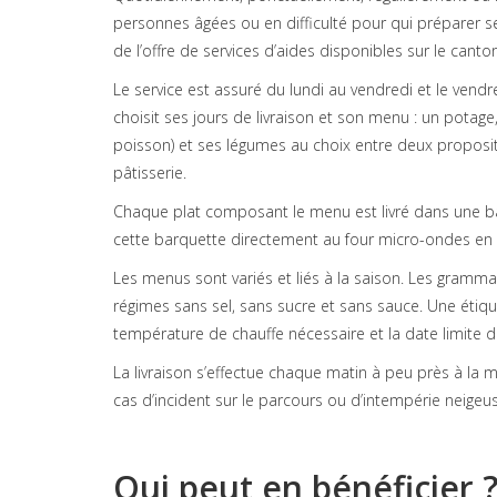
personnes âgées ou en difficulté pour qui préparer se
de l’offre de services d’aides disponibles sur le canton
Le service est assuré du lundi au vendredi et le vend
choisit ses jours de livraison et son menu : un potag
poisson) et ses légumes au choix entre deux propositio
pâtisserie.
Chaque plat composant le menu est livré dans une barq
cette barquette directement au four micro-ondes en p
Les menus sont variés et liés à la saison. Les gramma
régimes sans sel, sans sucre et sans sauce. Une étiquet
température de chauffe nécessaire et la date limite
La livraison s’effectue chaque matin à peu près à la 
cas d’incident sur le parcours ou d’intempérie neig
Qui peut en bénéficier 