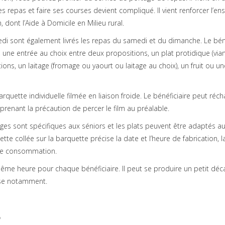
s repas et faire ses courses devient compliqué. Il vient renforcer l’e
, dont l’Aide à Domicile en Milieu rural.
redi sont également livrés les repas du samedi et du dimanche. Le béné
e, une entrée au choix entre deux propositions, un plat protidique (vi
ns, un laitage (fromage ou yaourt ou laitage au choix), un fruit ou un
uette individuelle filmée en liaison froide. Le bénéficiaire peut réch
renant la précaution de percer le film au préalable.
ges sont spécifiques aux séniors et les plats peuvent être adaptés a
te collée sur la barquette précise la date et l’heure de fabrication, l
 de consommation.
même heure pour chaque bénéficiaire. Il peut se produire un petit déc
euse notamment.
?