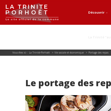
Découvrir
La Trinité "au
Vous êtes ici :
La Trinité-Porhoët
>
Vie sociale et économique
>
Portage des repas
Le portage des re