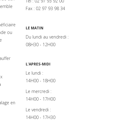
Tel : 02 97 93 92 00
nsemble
Fax : 02 97 93 98 34
ficiaire
LE MATIN
ande ou
Du lundi au vendredi :
e
08H30 - 12H00
auffer
L'APRES-MIDI
Le lundi :
ux
14H00 - 18H00
a
Le mercredi :
14H00 - 17H00
alage en
Le vendredi :
14H00 - 17H30