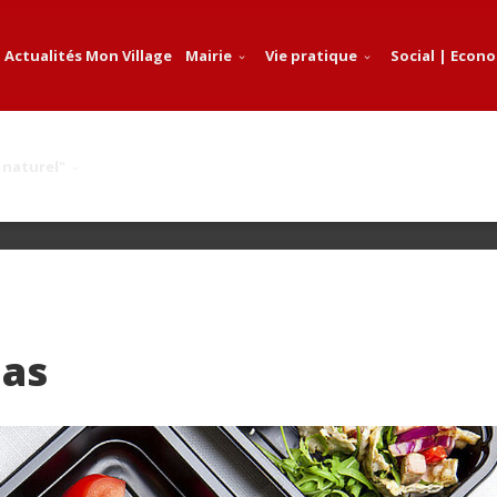
Actualités Mon Village
Mairie
Vie pratique
Social | Econ
 naturel"
pas